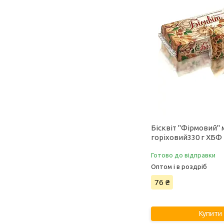
Бісквіт "Фірмовий"
горіховий330 г ХБФ
Готово до відправки
Оптом і в роздріб
76 ₴
Купити