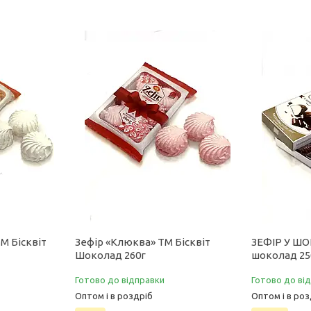
М Бісквіт
Зефір «Клюква» ТМ Бісквіт
ЗЕФІР У ШО
Шоколад 260г
шоколад 25
Готово до відправки
Готово до ві
Оптом і в роздріб
Оптом і в роз