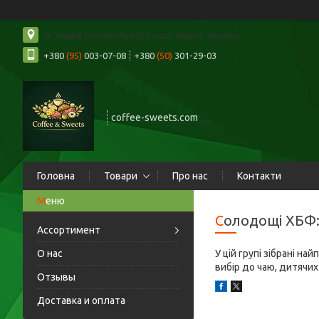
м. Харків Центральний ринок, Харків, Україна
+380
(95)
003-07-08
+380
(50)
301-29-03
coffee-sweets.com
Головна
Товари
Про нас
Контакти
Солодощі ХБФ:
Ассортимент
О нас
У цій групі зібрані н
вибір до чаю, дитячи
Отзывы
Доставка и оплата