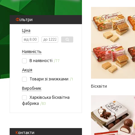
Фільтри
Ціна
Наявність
В наявності
77
Акція
Товари зі знижками
1
Бісквіти
Виробник
Харківська бісквітна
фабрика
83
Контакти