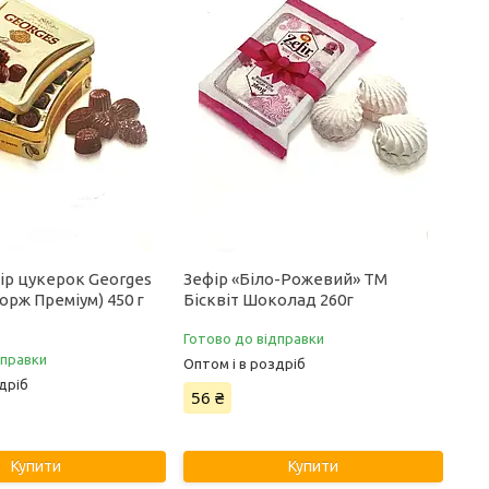
ір цукерок Georges
Зефір «Біло-Рожевий» ТМ
рж Преміум) 450 г
Бісквіт Шоколад 260г
Готово до відправки
дправки
Оптом і в роздріб
дріб
56 ₴
Купити
Купити