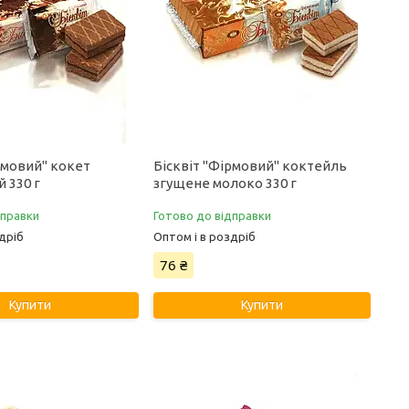
рмовий" кокет
Бісквіт "Фірмовий" коктейль
 330 г
згущене молоко 330 г
дправки
Готово до відправки
дріб
Оптом і в роздріб
76 ₴
Купити
Купити