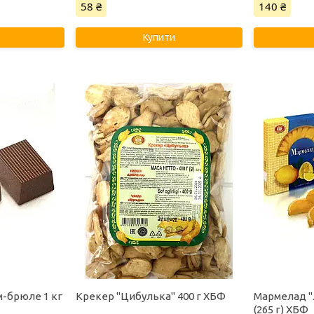
58 ₴
140 ₴
Купити
м-брюле 1 кг
Крекер "Цибулька" 400 г ХБФ
Мармелад "
(265 г) ХБФ