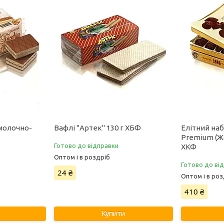
 молочно-
Вафлі "Артек" 130 г ХБФ
Елітний наб
Premium (Жо
Готово до відправки
ХКФ
Оптом і в роздріб
Готово до ві
24 ₴
Оптом і в роз
410 ₴
Купити