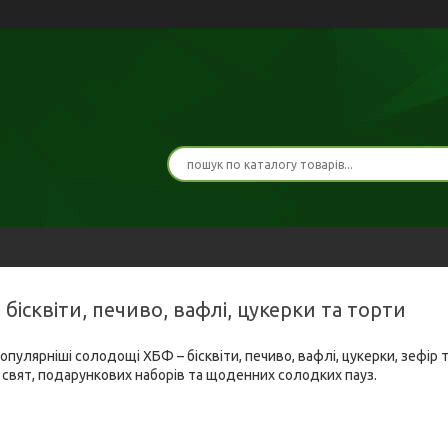
 бісквіти, печиво, вафлі, цукерки та торти
айпопулярніші солодощі ХБФ – бісквіти, печиво, вафлі, цукерки, зефі
х свят, подарункових наборів та щоденних солодких пауз.