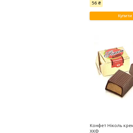
56 ₴
Купити
Конфет Ніколь кре
ХКФ