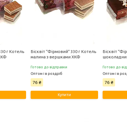
330 г Котель
Бісквіт "Фірмовий" 330 г Котель
Бісквіт "Фі
ХКФ
малина з вершками ХКФ
шоколадний
Готово до відправки
Готово до ві
Оптом і в роздріб
Оптом і в роз
76 ₴
76 ₴
Купити