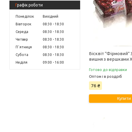
Графік роботи
Понеділок
Вихідний
Вівторок
08:30
18:30
Середа
08:30
18:30
Четвер
08:30
18:30
Пʼятниця
08:30
18:30
Бісквіт "Фірмовий" 
Субота
08:30
18:30
вишня з вершками 
Неділя
09:00
16:00
Готово до відправки
Оптом і в роздріб
76 ₴
Купити