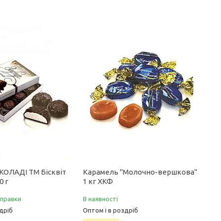
КОЛАДІ ТМ Бісквіт
Карамель "Молочно-вершкова"
0 г
1 кг ХКФ
дправки
В наявності
дріб
Оптом і в роздріб