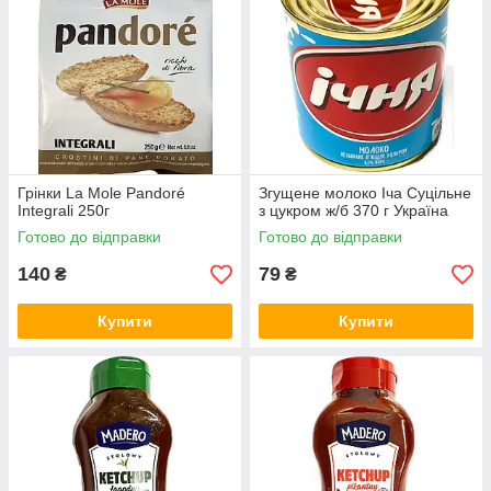
Грінки La Mole Pandoré
Згущене молоко Іча Суцільне
Integrali 250г
з цукром ж/б 370 г Україна
Готово до відправки
Готово до відправки
140
79
₴
₴
Купити
Купити