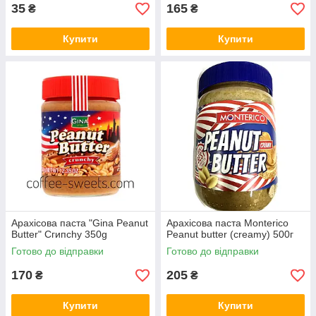
35
165
₴
₴
Купити
Купити
Арахісова паста "Gina Peanut
Арахісова паста Monterico
Butter" Сгипсһу 350g
Peanut butter (creamy) 500г
Готово до відправки
Готово до відправки
170
205
₴
₴
Купити
Купити