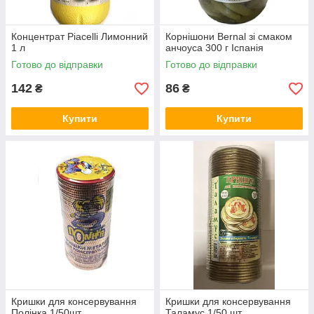
Концентрат Piacelli Лимонний
Корнішони Bernal зі смаком
1 л
анчоуса 300 г Іспанія
Готово до відправки
Готово до відправки
142
86
₴
₴
Купити
Купити
Кришки для консервування
Кришки для консервування
Полінка 1/50шт
Таламус 1/50 шт