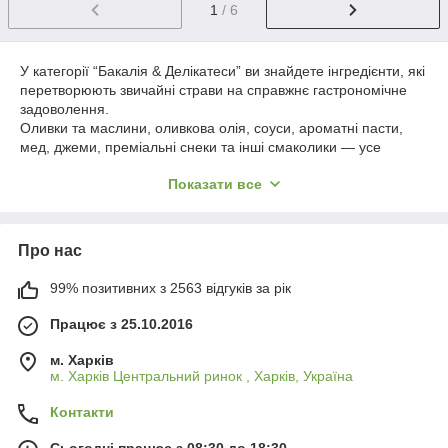
1
/ 6
У категорії “Бакалія & Делікатеси” ви знайдете інгредієнти, які
перетворюють звичайні страви на справжнє гастрономічне
задоволення.
Оливки та маслини, оливкова олія, соуси, ароматні пасти,
мед, джеми, преміальні снеки та інші смаколики — усе
ретельно відібрано, щоб подарувати вам насичені смаки та
Показати все
нові кулінарні ідеї.
Це категорія для тих, хто цінує якість, натуральність та хоче
урізноманітнити свій раціон чимось по-особливому смачним.
Про нас
99% позитивних з 2563 відгуків за рік
Працює з 25.10.2016
м. Харків
м. Харків Центральний ринок , Харків, Україна
Контакти