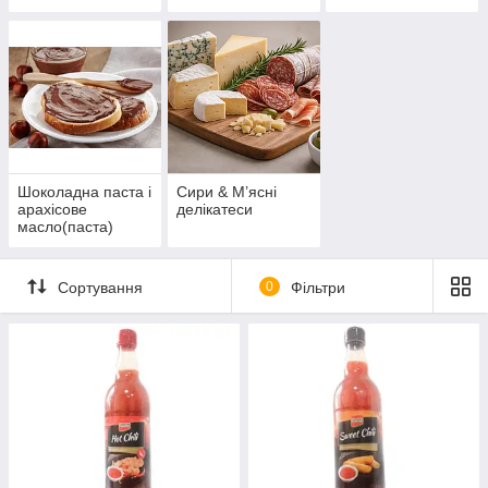
Шоколадна паста і
Сири & М’ясні
арахісове
делікатеси
масло(паста)
Сортування
0
Фільтри