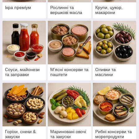
Ікра преміум
Рослинні та
Крупи, цукор,
вершкові масла
макарони
Соуси, майонези
М’ясні консерви та
Оливки та
та заправки
паштети
маслини
Горіхи, снеки &
Мариновані овочі
Рибні консерви та
закуски
та закуски
морепродукти