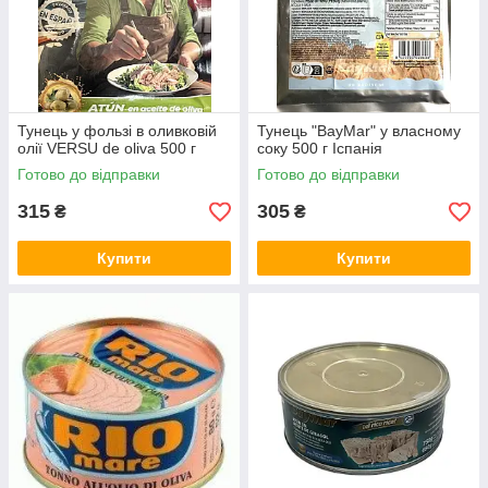
Тунець у фользі в оливковій
Тунець "BayMar" у власному
олії VERSU de oliva 500 г
соку 500 г Іспанія
Готово до відправки
Готово до відправки
315
305
₴
₴
Купити
Купити