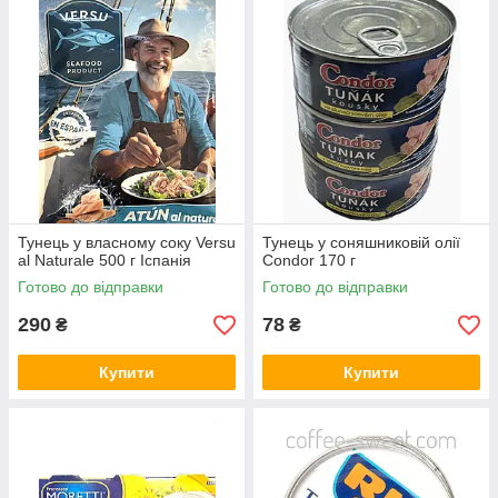
Тунець у власному cоку Versu
Тунець у соняшниковій олії
al Naturale 500 г Іспанія
Condor 170 г
Готово до відправки
Готово до відправки
290
78
₴
₴
Купити
Купити