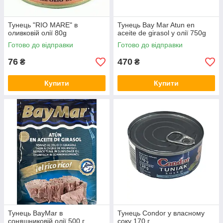
Тунець "RIO MARE" в
Тунець Bay Mar Atun en
оливковій олії 80g
aceite de girasol у олії 750g
Готово до відправки
Готово до відправки
76
470
₴
₴
Купити
Купити
Тунець BayMar в
Тунець Condor у власному
соняшниковій олії 500 г
соку 170 г