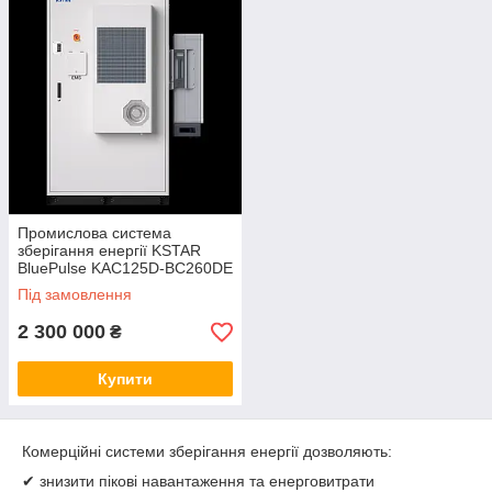
Промислова система
зберігання енергії KSTAR
BluePulse KAC125D-BC260DE
125 кВт / до 260 кВт·год (All-
Під замовлення
In-One ESS, CATL LiFePO4)
2 300 000
₴
Купити
Комерційні системи зберігання енергії дозволяють:
✔ знизити пікові навантаження та енерговитрати