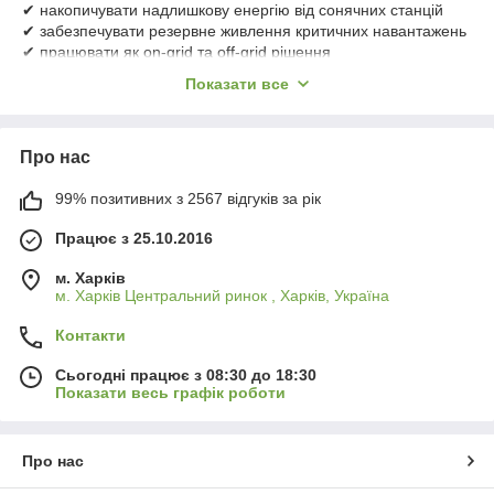
✔ накопичувати надлишкову енергію від сонячних станцій
✔ забезпечувати резервне живлення критичних навантажень
✔ працювати як on-grid та off-grid рішення
✔ масштабувати систему під потреби об’єкта
Показати все
Сучасні BESS-системи оснащені літій-залізо-фосфатними
батареями (LiFePO₄), високоефективними інверторами та
EMS/SCADA-системами управління, що забезпечує безпеку,
Про нас
надійність і простоту експлуатації.
Типові сфери застосування:
99% позитивних з 2567 відгуків за рік
• Промислові підприємства та фабрики
Працює з 25.10.2016
• Логістичні та складські комплекси
• Готелі, торгові центри, офісні кластери
м. Харків
• Сонячні електростанції та мікромережі
м. Харків Центральний ринок , Харків, Україна
• Об’єкти із критичною інфраструктурою
Контакти
Ці рішення дозволяють оптимізувати енергоспоживання,
уникати перевантажень та підвищити стійкість роботи об’єкта
Сьогодні працює з 08:30 до 18:30
в умовах нестабільної мережі.
Показати весь графік роботи
Про нас