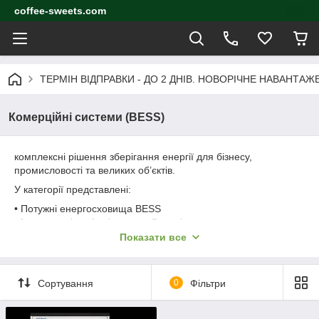
coffee-sweets.com
ТЕРМІН ВІДПРАВКИ - ДО 2 ДНІВ. НОВОРІЧНЕ НАВАНТА
Комерційні системи (BESS)
комплексні рішення зберігання енергії для бізнесу,
промисловості та великих об’єктів.
У категорії представлені:
• Потужні енергосховища BESS
• Інтегровані шафові та контейнерні системи
• Модульні рішення для EPC-проектів
Показати все
• Підключення до сонячних електростанцій та мікромереж
Комерційні ESS застосовуються для оптимізації витрат,
резервного живлення та підвищення енергоефективності
Сортування
0
Фільтри
об’єктів різного масштабу.