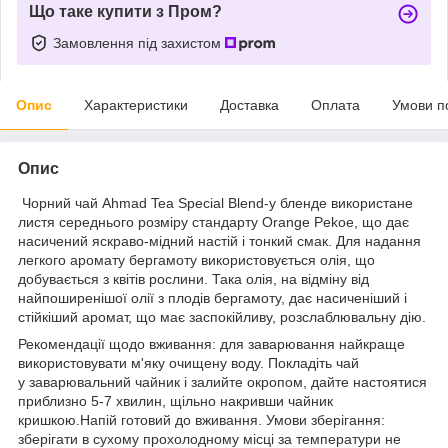
Що таке купити з Пром?
Замовлення під захистом
Опис
Характеристики
Доставка
Оплата
Умови п
Опис
Чорний чай Ahmad Tea Special Blend-у бленде використане
листя середнього розміру стандарту Orange Pekoe, що дає
насичений яскраво-мідний настій і тонкий смак. Для надання
легкого аромату бергамоту використовується олія, що
добувається з квітів рослини. Така олія, на відміну від
найпоширенішої олії з плодів бергамоту, дає насиченіший і
стійкіший аромат, що має заспокійливу, розслаблювальну дію.
Рекомендації щодо вживання: для заварювання найкраще
використовувати м'яку очищену воду. Покладіть чай
у заварювальний чайник і залийте окропом, дайте настоятися
приблизно 5-7 хвилин, щільно накривши чайник
кришкою.Напій готовий до вживання. Умови зберігання:
зберігати в сухому прохолодному місці за температури не