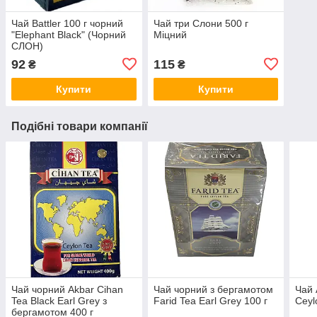
Чай Battler 100 г чорний
Чай три Слони 500 г
"Elephant Black" (Чорний
Міцний
СЛОН)
92
115
₴
₴
Купити
Купити
Подібні товари компанії
Чай чорний Akbar Cihan
Чай чорний з бергамотом
Чай 
Tea Black Earl Grey з
Farid Tea Earl Grey 100 г
Ceyl
бергамотом 400 г