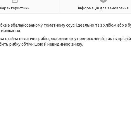
Характеристики
Інформація для замовлення
ибка в збалансованому томатному соусі ідеально та з хлібом або з б
 випікання.
стайна пелагічна рибка, яка живе як у повносоленій, так і в прісній
обить рибку обтічнішою й невидимою знизу.