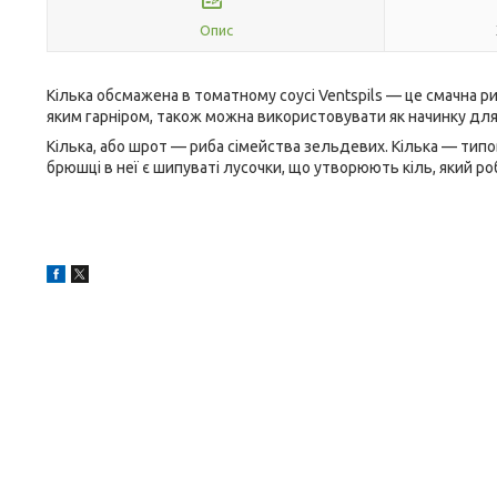
Опис
Кілька обсмажена в томатному соусі Ventspils — це смачна р
яким гарніром, також можна використовувати як начинку для
Кілька, або шрот — риба сімейства зельдевих. Кілька — типова 
брюшці в неї є шипуваті лусочки, що утворюють кіль, який р