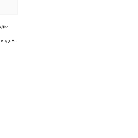
удь-
 воді. На