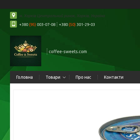
м. Харків Центральний ринок, Харків, Україна
+380
(95)
003-07-08
+380
(50)
301-29-03
coffee-sweets.com
Головна
Товари
Про нас
Контакти