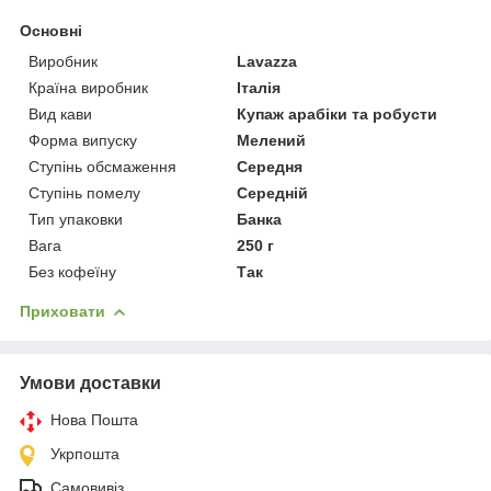
Основні
Виробник
Lavazza
Країна виробник
Італія
Вид кави
Купаж арабіки та робусти
Форма випуску
Мелений
Ступінь обсмаження
Середня
Ступінь помелу
Середній
Тип упаковки
Банка
Вага
250 г
Без кофеїну
Так
Приховати
Умови доставки
Нова Пошта
Укрпошта
Самовивіз