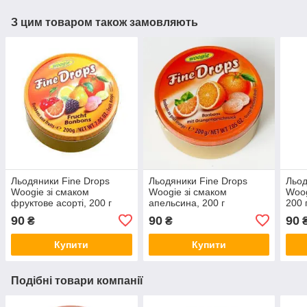
З цим товаром також замовляють
Льодяники Fine Drops
Льодяники Fine Drops
Льод
Woogie зі смаком
Woogie зі смаком
Woog
фруктове асорті, 200 г
апельсина, 200 г
200 
90
90
90
₴
₴
Купити
Купити
Подібні товари компанії