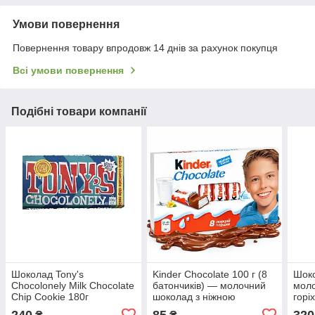
Умови повернення
Повернення товару впродовж 14 днів за рахунок покупця
Всі умови повернення
Подібні товари компанії
Шоколад Tony's
Kinder Chocolate 100 г (8
Шоко
Chocolonely Milk Chocolate
батончиків) — молочний
моло
Chip Cookie 180г
шоколад з ніжною
горі
молочною начинкою
240
85
320