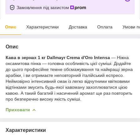
Замовлення під захистом
Опис
Характеристики
Доставка
Оплата
Умови п
Опис
Кава в зернах 1 кг Dallmayr Crema d'Oro Intensa
— Ніжна
оксамитова пінка — головна особливість цієї суміші. Додайте
до цього професійне темне обсмажування та найкращі зерна
арабіки, і ви отримаєте неповторний італійський еспресо.
Неймовірно інтенсивний смак із легко відчутними квітковими
відтінками змусить будь-якої кавоману захоплюватися цією
кавою. А такий багатий і насичений аромат ще раз повторить
про безперечно високу якість суміші.
Приховати
Характеристики