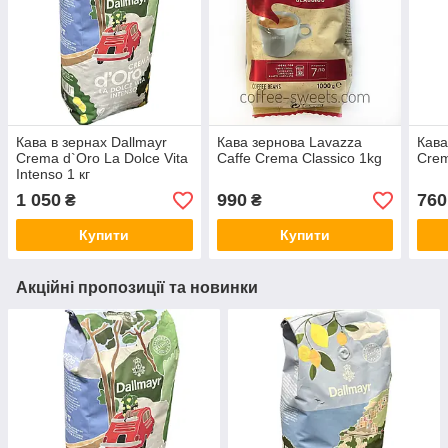
Кава в зернах Dallmayr
Кава зернова Lavazza
Кава
Crema d`Oro La Dolce Vita
Caffe Crema Classico 1kg
Crem
Intenso 1 кг
1 050
990
760
₴
₴
Купити
Купити
Акційні пропозиції та новинки