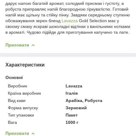
дарує напою багатий аромат, солодкий присмак і густоту, а
робуста приправляє напій благородною гіркуватістю. Готовий
напій має щільну та стійку пінку. Завдяки середньому ступеню
обсмажування зерен бленд
Lavazza
Gold Selection має у
своєму смаку яскраві шоколадні відтінки з ванільними нотками
в ароматі. Чудово підійде для приготування капучино та лате.
Приховати
Характеристики
Основні
Виробник
Lavazza
Країна виробник
Італія
Вид кави
Арабіка, Робуста
Форма випуску
Зерновий
Тип упаковки
Пакет
Вага
1000 г
Приховати