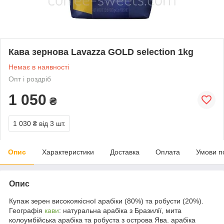
Кава зернова Lavazza GOLD selection 1kg
Немає в наявності
Опт і роздріб
1 050
₴
1 030 ₴
від 3 шт.
Опис
Характеристики
Доставка
Оплата
Умови п
Опис
Купаж зерен високоякісної арабіки (80%) та робусти (20%).
Географія
кави
: натуральна арабіка з Бразилії, мита
колоумбійська арабіка та робуста з острова Ява. арабіка