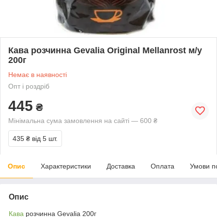
Кава розчинна Gevalia Original Mellanrost м/у
200г
Немає в наявності
Опт і роздріб
445
₴
Мінімальна сума замовлення на сайті — 600 ₴
435 ₴
від 5 шт.
Опис
Характеристики
Доставка
Оплата
Умови п
Опис
Кава
розчинна Gevalia 200г