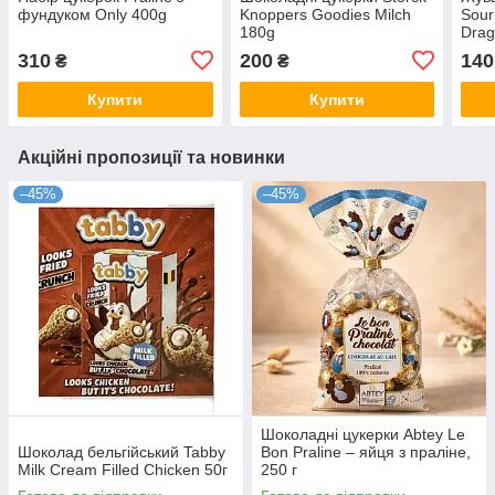
фундуком Only 400g
Knoppers Goodies Milch
Sour
180g
Drag
310
200
140
₴
₴
Купити
Купити
Акційні пропозиції та новинки
–45%
–45%
Шоколадні цукерки Abtey Le
Шоколад бельгійський Tabby
Bon Praline – яйця з праліне,
Milk Cream Filled Chicken 50г
250 г