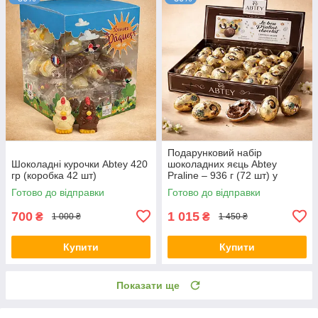
Подарунковий набір
Шоколадні курочки Abtey 420
шоколадних яєць Abtey
гр (коробка 42 шт)
Praline – 936 г (72 шт) у
коробці, преміум солодощі
Готово до відправки
Готово до відправки
700
1 015
₴
₴
1 000 ₴
1 450 ₴
Купити
Купити
Показати ще