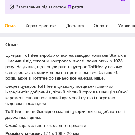
Замовлення під захистом
Опис
Характеристики
Доставка
Оплата
Умови п
Опис
Цукерки
Toffifee
виробляються на заводах компанії
Storck
в
Німеччині під суворим контролем якості, починаючи з
1973
року. Не дивно, що популярність цукерок
Toffifee
у всьому
світі зростає з кожним днем на протязі ось вже більше 40
років, адже в
Toffifee
об'єднано все найсмачніше.
Секрет цукерок
Toffifee
в цікавому поєднанні смачних
інгредієнтів: добірний цілісний лісовий горіх в чашечці з м'якої
карамелі, сповненою ніжної кремової нугою і покритою
чудовим шоколадом.
Toffifee
– це неймовірно смачні цукерки, які сподобаються і
дорослим, і дітям.
Смак:
карамельно-шоколадно-горіховий
Розмір упаковки:
174 x 108 x 20 мм