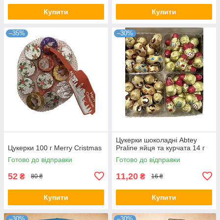
Купити
Купити
–35%
–30%
Цукерки шоколадні Abtey
Цукерки 100 г Merry Cristmas
Praline яйця та курчата 14 г
Готово до відправки
Готово до відправки
52
11,20
₴
₴
80 ₴
16 ₴
Купити
Купити
–30%
–30%