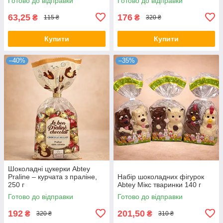
Готово до відправки
Готово до відправки
63,25
176
₴
₴
115 ₴
320 ₴
Купити
Купити
–40%
–35%
Шоколадні цукерки Abtey
Praline – курчата з праліне,
Набір шоколадних фігурок
250 г
Abtey Мікс тваринки 140 г
Готово до відправки
Готово до відправки
192
201,50
₴
₴
320 ₴
310 ₴