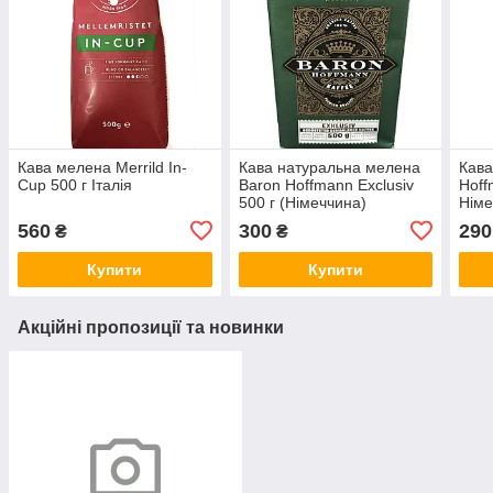
Кава мелена Merrild In-
Кава натуральна мелена
Кава
Cup 500 г Італія
Baron Hoffmann Exclusiv
Hoff
500 г (Німеччина)
Німе
560
300
290
₴
₴
Купити
Купити
Акційні пропозиції та новинки