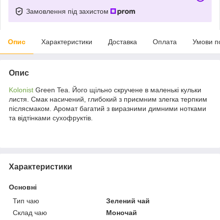
Замовлення під захистом
Опис
Характеристики
Доставка
Оплата
Умови п
Опис
Kolonist
Green Tea. Його щільно скручене в маленькі кульки
листя. Смак насичений, глибокий з приємним злегка терпким
післясмаком. Аромат багатий з виразними димними нотками
та відтінками сухофруктів.
Характеристики
Основні
Тип чаю
Зелений чай
Склад чаю
Моночай