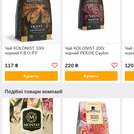
Чай KOLONIST 100г
Чай KOLONIST 200г
Чай
чорний F.B.O.P.F
чорний PEKOE Ceylon
чорн
117
220
120
₴
₴
Купити
Купити
Подібні товари компанії