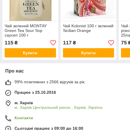
Чай зелений MONTAY
Чай Kolonist 100 г зелений
Чай 
Green Tea Sour Sop
Sicilian Orange
різн
саусеп 100 г
25па
115
117
75
₴
₴
Купити
Купити
Про нас
99% позитивних з 2566 відгуків за рік
Працює з 25.10.2016
м. Харків
м. Харків Центральний ринок , Харків, Україна
Контакти
Сьогодні працює з 09:00 до 16:00