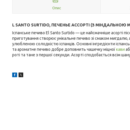
Опис
L SANTO SURTIDO, ПЕЧЕНЬЕ АССОРТІ (З МІНДАЛЬНОЮ М
Іспанське печиво El Santo Surtido — це найсмачніше асорті п
приготування створює унікальне печиво зі смаком мигдалю, ш
улюбленою солодкістю іспанців. Основні інгредієнти іспанськ
та ароматне печиво добре доповнить чашечку міцної
кави
аб
роті та тане з першої секунди. Асорті сподобається всім ша