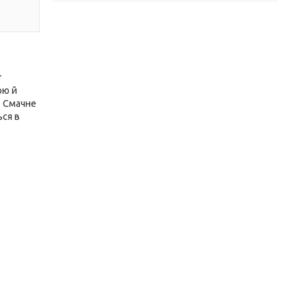
т
ою й
. Смачне
ься в