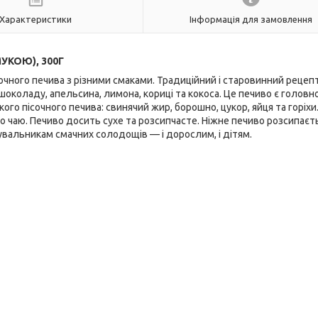
Характеристики
Інформація для замовлення
УКОЮ), 300Г
ісочного печива з різними смаками. Традиційний і старовинний рецеп
околаду, апельсина, лимона, кориці та кокоса. Це печиво є головн
ого пісочного печива: свинячий жир, борошно, цукор, яйця та горіхи
о чаю. Печиво досить сухе та розсипчасте. Ніжне печиво розсипаєт
нувальникам смачних солодощів — і дорослим, і дітям.