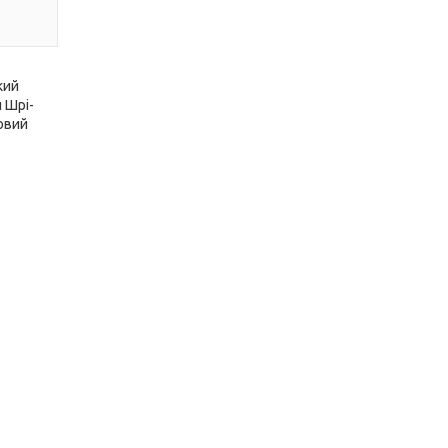
кий
 Шрі-
довий