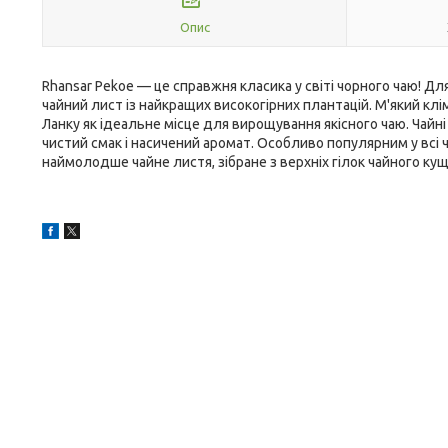
Опис
Rhansar Pekoe — це справжня класика у світі чорного чаю! Д
чайний лист із найкращих високогірних плантацій. М'який клі
Ланку як ідеальне місце для вирощування якісного чаю. Чайні
чистий смак і насичений аромат. Особливо популярним у всі 
наймолодше чайне листя, зібране з верхніх гілок чайного кущ