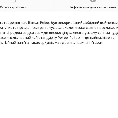
Характеристики
Інформація для замовлення
ля створення чаю Ransar Pekoe був використаний добірний цейлонсь
мат, чисте гірське повітря та чудова екологія вже давно прославили
 напої родом звідси завжди високо цінувалися в усьому світі за чу
часи числів чорний чай стандарту Pekoe. Pekoe — це найніжніше та
а. Чайний напій із таких аркушів має досить насичений смак