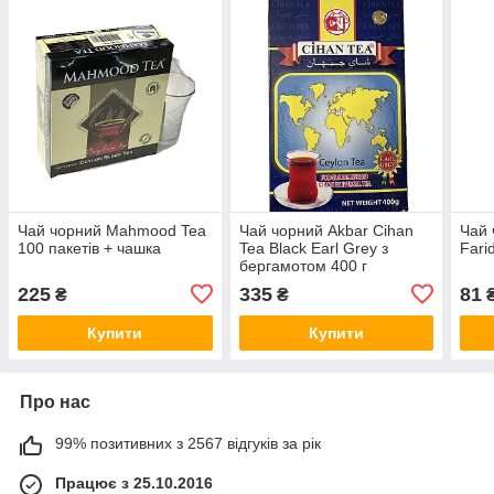
Чай чорний Mahmood Tea
Чай чорний Akbar Cihan
Чай 
100 пакетів + чашка
Tea Black Earl Grey з
Fari
бергамотом 400 г
225
335
81
₴
₴
Купити
Купити
Про нас
99% позитивних з 2567 відгуків за рік
Працює з 25.10.2016