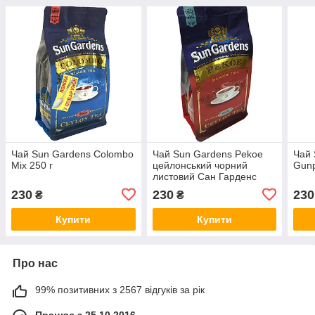
Чай Sun Gardens Colombo
Чай Sun Gardens Pekoe
Чай 
Mix 250 г
цейлонський чорний
Gunp
листовий Сан Гарденс
Пекоє 250г
230
230
230
₴
₴
Купити
Купити
Про нас
99% позитивних з 2567 відгуків за рік
Працює з 25.10.2016