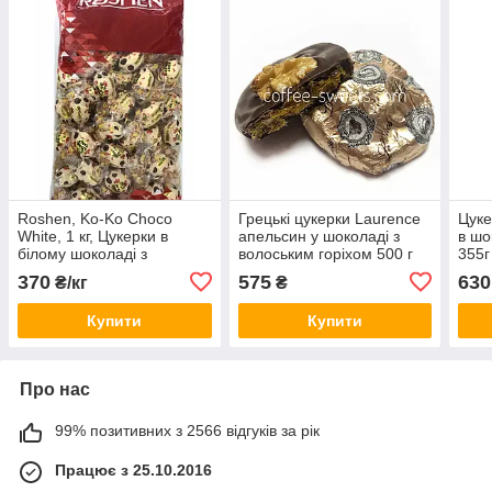
Roshen, Ko-Ko Choco
Грецькі цукерки Laurence
Цук
White, 1 кг, Цукерки в
апельсин у шоколаді з
в шо
білому шоколаді з
волоським горіхом 500 г
355г
подвійною начинкою
370
575
630
₴/кг
₴
Купити
Купити
Про нас
99% позитивних з 2566 відгуків за рік
Працює з 25.10.2016