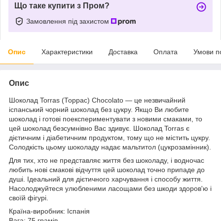
Що таке купити з Пром?
Замовлення під захистом
Опис
Характеристики
Доставка
Оплата
Умови п
Опис
Шоколад Torras (Торрас) Chocolato — це незвичайний
іспанський чорний шоколад без цукру. Якщо Ви любите
шоколад і готові поекспериментувати з новими смаками, то
цей шоколад безсумнівно Вас здивує. Шоколад Torras є
дієтичним і діабетичним продуктом, тому що не містить цукру.
Солодкість цьому шоколаду надає мальтитол (цукрозамінник).
Для тих, хто не представляє життя без шоколаду, і водночас
любить нові смакові відчуття цей шоколад точно припаде до
душі. Ідеальний для дієтичного харчування і способу життя.
Насолоджуйтеся улюбленими ласощами без шкоди здоров'ю і
своїй фігурі.
Країна-виробник: Іспанія
Вага: 75 грамів