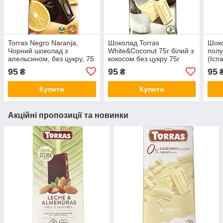
Torras Negro Naranja,
Шоколад Torras
Шоко
Чорний шоколад з
White&Coconut 75г білий з
полу
апельсином, без цукру, 75
кокосом без цукру 75г
(Ісп
г
(Іспанія)
95
95
95
₴
₴
Купити
Купити
Акційні пропозиції та новинки