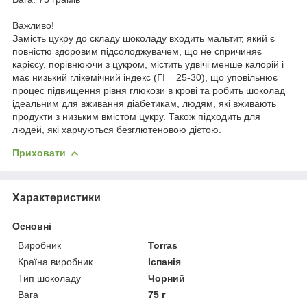
Важливо!
Замість цукру до складу шоколаду входить мальтит, який є
повністю здоровим підсолоджувачем, що не спричиняє
карієсу, порівнюючи з цукром, містить удвічі менше калорій і
має низький глікемічний індекс (ГІ = 25-30), що уповільнює
процес підвищення рівня глюкози в крові та робить шоколад
ідеальним для вживання діабетикам, людям, які вживають
продукти з низьким вмістом цукру. Також підходить для
людей, які харчуються безглютеновою дієтою.
Приховати
Характеристики
Основні
Виробник
Torras
Країна виробник
Іспанія
Тип шоколаду
Чорний
Вага
75 г