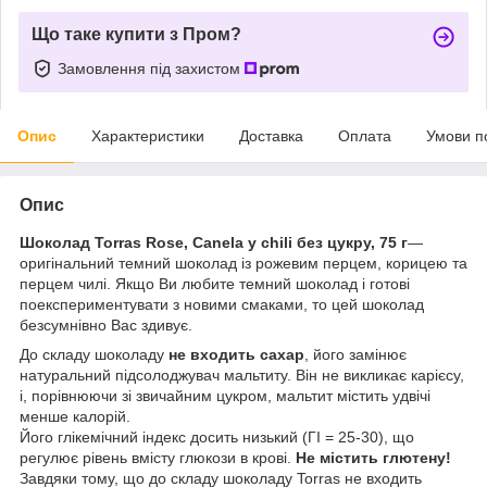
Що таке купити з Пром?
Замовлення під захистом
Опис
Характеристики
Доставка
Оплата
Умови п
Опис
Шоколад Torras Rose, Canela y chili без цукру, 75 г
—
оригінальний темний шоколад із рожевим перцем, корицею та
перцем чилі. Якщо Ви любите темний шоколад і готові
поекспериментувати з новими смаками, то цей шоколад
безсумнівно Вас здивує.
До складу шоколаду
не входить
сахар
, його замінює
натуральний підсолоджувач мальтиту. Він не викликає карієсу,
і, порівнюючи зі звичайним цукром, мальтит містить удвічі
менше калорій.
Його глікемічний індекс досить низький (ГІ = 25-30), що
регулює рівень вмісту глюкози в крові.
Не містить глютену!
Завдяки тому, що до складу шоколаду Torras не входить