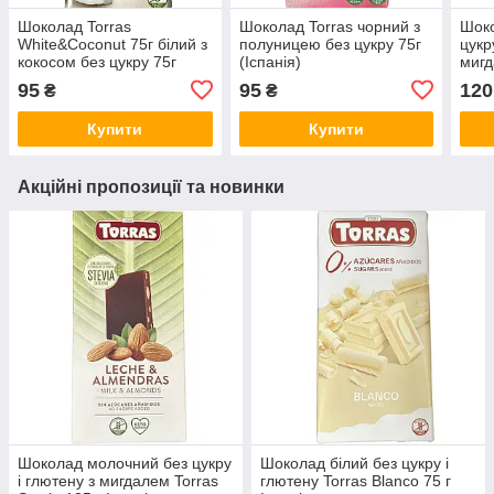
Шоколад Torras
Шоколад Torras чорний з
Шок
White&Coconut 75г білий з
полуницею без цукру 75г
цукр
кокосом без цукру 75г
(Іспанія)
мигд
(Іспанія)
125 
95
95
120
₴
₴
Купити
Купити
Акційні пропозиції та новинки
Шоколад молочний без цукру
Шоколад білий без цукру і
і глютену з мигдалем Torras
глютену Torras Blanco 75 г