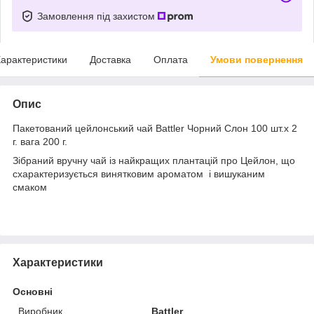
Замовлення під захистом
арактеристики
Доставка
Оплата
Умови повернення
Опис
Пакетований цейлонський чай Battler Чорний Слон 100 шт.х 2
г. вага 200 г.
Зібраний вручну чай із найкращих плантацій про Цейлон, що
схарактеризується винятковим ароматом і вишуканим
смаком
Характеристики
Основні
Виробник
Battler