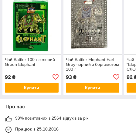
Чай Battler 100 г зелений
Чай Battler Elephant Earl
Чай 
Green Elephant
Grey чорний з бергамотом
"Ele
100 г
СЛО
92
93
92
₴
₴
Купити
Купити
Про нас
99% позитивних з 2564 відгуків за рік
Працює з 25.10.2016