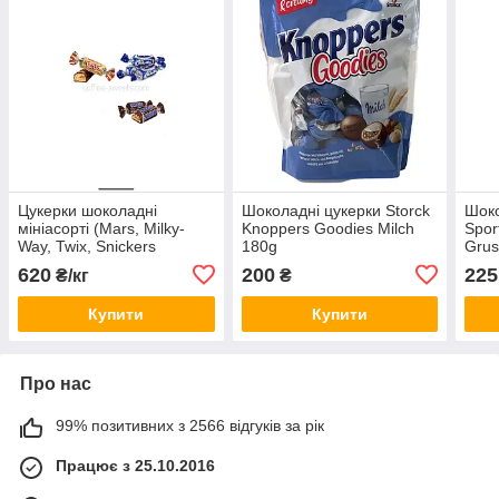
Цукерки шоколадні
Шоколадні цукерки Storck
Шоко
мініасорті (Mars, Milky-
Knoppers Goodies Milch
Spor
Way, Twix, Snickers
180g
Grus
Miniatures)
620
200
225
₴/кг
₴
Купити
Купити
Про нас
99% позитивних з 2566 відгуків за рік
Працює з 25.10.2016