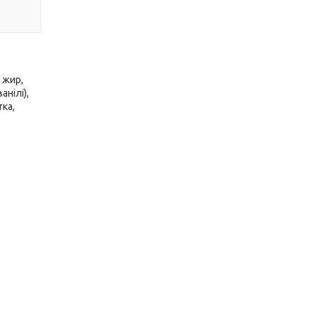
 жир,
анілі),
тка,