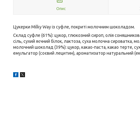
Опис
Цукерки Milky Way із суфле, покриті молочним шоколадом.
Склад суфле (61%): цукор, глюкозний сироп, олія соняшнико
сіль, сухий яєчний білок, лактоза, суха молочна сироватка, м
молочний шоколад (39%): цукор, какао-паста, какао терте, с
емульгатор (соєвий лецитин), ароматизатор натуральний (екс