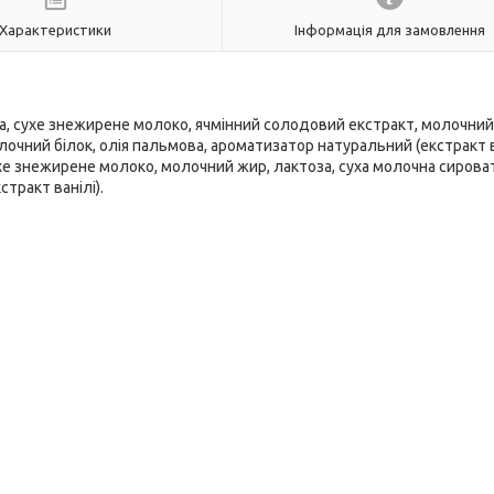
Характеристики
Інформація для замовлення
ва, сухе знежирене молоко, ячмінний солодовий екстракт, молочний
олочний білок, олія пальмова, ароматизатор натуральний (екстракт в
ухе знежирене молоко, молочний жир, лактоза, суха молочна сирова
тракт ванілі).