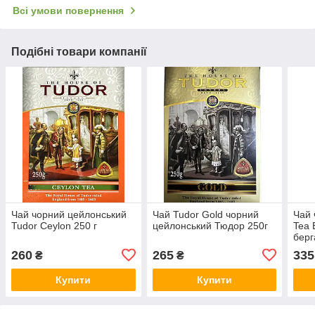
Всі умови повернення
Подібні товари компанії
Чай чорний цейлонський
Чай Tudor Gold чорний
Чай 
Tudor Ceylon 250 г
цейлонський Тюдор 250г
Tea 
берг
260
265
335
₴
₴
Купити
Купити