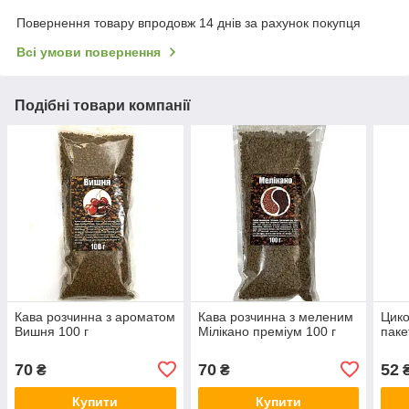
Повернення товару впродовж 14 днів за рахунок покупця
Всі умови повернення
Подібні товари компанії
Кава розчинна з ароматом
Кава розчинна з меленим
Цико
Вишня 100 г
Мілікано преміум 100 г
паке
70
70
52
₴
₴
Купити
Купити