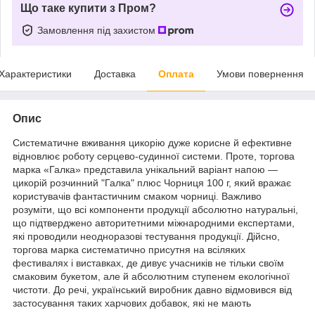
Що таке купити з Пром?
Замовлення під захистом
Характеристики
Доставка
Оплата
Умови повернення
Опис
Систематичне вживання цикорію дуже корисне й ефективне
відновлює роботу серцево-судинної системи. Проте, торгова
марка «Галка» представила унікальний варіант напою —
цикорій розчинний "Галка" плюс Чорниця 100 г, який вражає
користувачів фантастичним смаком чорниці. Важливо
розуміти, що всі компоненти продукції абсолютно натуральні,
що підтверджено авторитетними міжнародними експертами,
які проводили неодноразові тестування продукції. Дійсно,
торгова марка систематично присутня на всіляких
фестивалях і виставках, де дивує учасників не тільки своїм
смаковим букетом, але й абсолютним ступенем екологічної
чистоти. До речі, український виробник давно відмовився від
застосування таких харчових добавок, які не мають