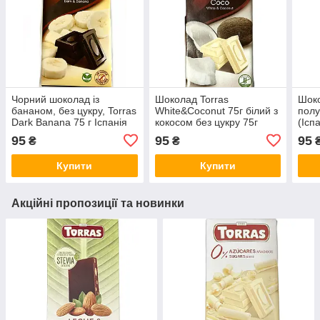
Чорний шоколад із
Шоколад Torras
Шоко
бананом, без цукру, Torras
White&Coconut 75г білий з
полу
Dark Banana 75 г Іспанія
кокосом без цукру 75г
(Ісп
(Іспанія)
95
95
95
₴
₴
Купити
Купити
Акційні пропозиції та новинки