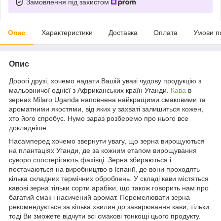
Замовлення під захистом
Опис
Характеристики
Доставка
Оплата
Умови п
Опис
Дорогі друзі, хочемо надати Вашій увазі чудову продукцію з
мальовничої однієї з Африканських країн Уганди.
Кава
в
зернах Milaro Uganda наповнена найкращими смаковими та
ароматними якостями, від яких у захваті залишиться кожен,
хто його спробує. Нумо зараз розберемо про нього все
докладніше.
Насамперед хочемо звернути увагу, що зерна вирощуються
на плантаціях Уганди, де за кожним етапом вирощування
суворо спостерігають фахівці. Зерна збираються і
постачаються на виробництво в Іспанії, де вони проходять
кілька складних термічних оброблень. У складі кави містяться
кавові зерна тільки сорти арабіки, що також говорить нам про
багатий смак і насичений аромат. Перемелювати зерна
рекомендується за кілька хвилин до заварювання кави, тільки
тоді Ви зможете відчути всі смакові тонкощі цього продукту.