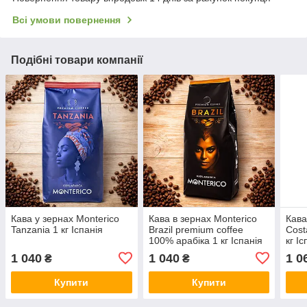
Всі умови повернення
Подібні товари компанії
Кава у зернах Monterico
Кава в зернах Monterico
Кава
Tanzania 1 кг Іспанія
Brazil premium coffee
Cost
100% арабіка 1 кг Іспанія
кг Іс
1 040
1 040
1 0
₴
₴
Купити
Купити