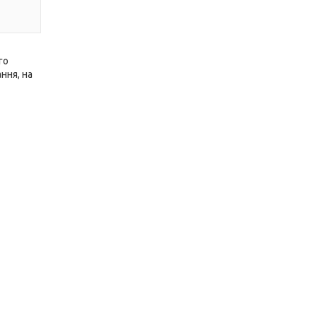
го
ння, на