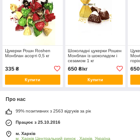
Цукерки Рошн Roshen
Шоколадні цукерки Рошен
Цуке
Монблан асорті 0,5 кг
Монблан із шоколадом і
Монб
сезамом 1 кг
горі
335
650
650
₴
₴/кг
Купити
Купити
Про нас
99% позитивних з 2563 відгуків за рік
Працює з 25.10.2016
м. Харків
м. Харків Центральний ринок , Харків, Україна