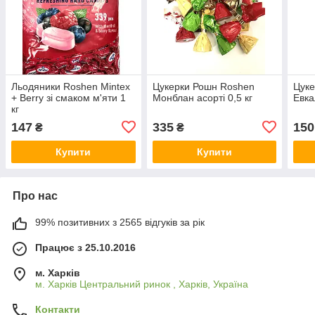
Льодяники Roshen Mintex
Цукерки Рошн Roshen
Цуке
+ Berry зі смаком м'яти 1
Монблан асорті 0,5 кг
Евка
кг
147
335
150
₴
₴
Купити
Купити
Про нас
99% позитивних з 2565 відгуків за рік
Працює з 25.10.2016
м. Харків
м. Харків Центральний ринок , Харків, Україна
Контакти