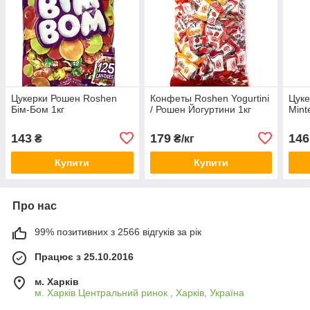
Цукерки Рошен Roshen
Конфеты Roshen Yogurtini
Цуке
Бім-Бом 1кг
/ Рошен Йогуртини 1кг
Mint
143
179
146
₴
₴/кг
Купити
Купити
Про нас
99% позитивних з 2566 відгуків за рік
Працює з 25.10.2016
м. Харків
м. Харків Центральний ринок , Харків, Україна