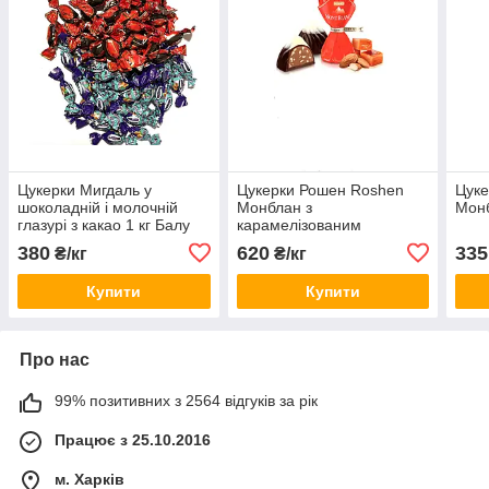
Цукерки Мигдаль у
Цукерки Рошен Roshen
Цуке
шоколадній і молочній
Монблан з
Монб
глазурі з какао 1 кг Балу
карамелізованим
подрібненим мигдалем 1кг
380
620
335
₴/кг
₴/кг
Купити
Купити
Про нас
99% позитивних з 2564 відгуків за рік
Працює з 25.10.2016
м. Харків