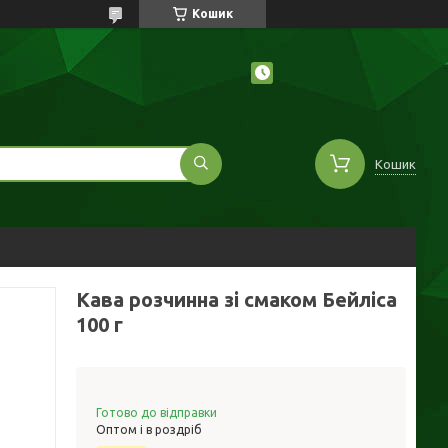
Кошик
Кошик
Кава розчинна зі смаком Бейліса
100 г
Готово до відправки
Оптом і в роздріб