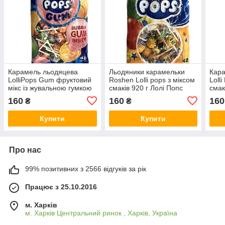
Карамель льодяцева
Льодяники карамельки
Кара
LolliPops Gum фруктовий
Roshen Lolli pops з міксом
Loll
мікс із жувальною гумкою
смаків 920 г Лолі Попс
смак
920 г
Рошен
Укра
160
160
160
₴
₴
Купити
Купити
Про нас
99% позитивних з 2566 відгуків за рік
Працює з 25.10.2016
м. Харків
м. Харків Центральний ринок , Харків, Україна