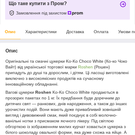
Що таке купити з Пром?
Замовлення під захистом
Опис
Характеристики
Доставка
Оплата
Умови п
Опис
Оригінальні та смачні цукерки Ko-Ko Choco White (Ко-ко Чоко
Вайт) від української торгової марки
Roshen
(Рошен)
припадуть до душі та дорослим, і дітям. Ці ласощі виготовлені
виключно з високоякісних продуктів на сучасному
інноваційному обладнанні.
Вагові цукерки
Roshen
Ko-Ko Choco White продаються в
прозорих пакетах по 1 кг. Їх придбання буде доречним до
дитячих свят — ранкових, днів народження, а також до інших
урочистих подій. Вони мають дуже привабливий зовнішній
вигляд і дивовижний смак, який поєднує в собі молочно-
ванільні нотки з присмаком яєчного лікеру. Під світлою
обгорткою із зображенням милих курчат ховається цукерка з
білого шоколаду овальної форми, яка дуже схожа на яйце. А