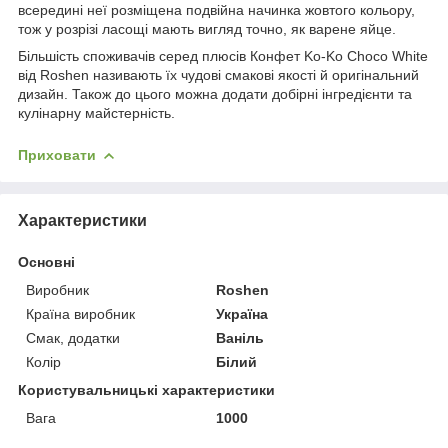
всередині неї розміщена подвійна начинка жовтого кольору,
тож у розрізі ласощі мають вигляд точно, як варене яйце.
Більшість споживачів серед плюсів Конфет Ko-Ko Choco White
від Roshen називають їх чудові смакові якості й оригінальний
дизайн. Також до цього можна додати добірні інгредієнти та
кулінарну майстерність.
Приховати
Характеристики
Основні
Виробник
Roshen
Країна виробник
Україна
Смак, додатки
Ваніль
Колір
Білий
Користувальницькі характеристики
Вага
1000