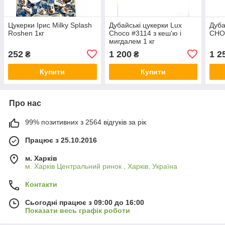
Цукерки Ірис Milky Splash
Дубайські цукерки Lux
Дуба
Roshen 1кг
Choco #3114 з кеш'ю і
CHOC
мигдалем 1 кг
252
1 200
1 2
₴
₴
Купити
Купити
Про нас
99% позитивних з 2564 відгуків за рік
Працює з 25.10.2016
м. Харків
м. Харків Центральний ринок , Харків, Україна
Контакти
Сьогодні працює з 09:00 до 16:00
Показати весь графік роботи