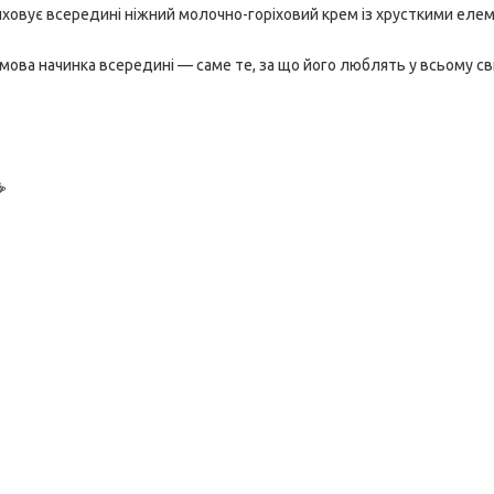
ховує всередині ніжний молочно-горіховий крем із хрусткими еле
емова начинка всередині — саме те, за що його люблять у всьому сві
☕