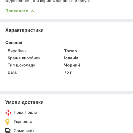
задоволення, а й користь здоров'ю й фігурі.
Приховати
Характеристики
Основні
Виробник
Torras
Країна виробник
Іспанія
Тип шоколаду
Чорний
Вага
75 г
Умови доставки
Нова Пошта
Укрпошта
Самовивіз