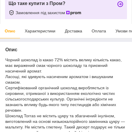
Що таке купити з Пром?
Замовлення під захистом
Опис
Характеристики
Доставка
Оплата
Умови п
Опис
Чорний шоколад із какао 72% містить велику кількість какао,
має виражений смак чорного шоколаду та приємний
насичений аромат.
Ласощі, які здивують насиченим ароматом і вишуканим
смаком.
Сертифікований органічний шоколад виробляється із
сировини, отриманої з використанням екологічно чистих
сільськогосподарських культур. Органічні інгредієнти не
зазнають впливу будь-якого типу пестицидів або хімічних
речовин.
Шоколад Torras не містить цукру та збагачений інуліном,
виготовлений на основі низькокалорійного замінника цукру —
мальтиту. Не містить глютену. Такий десерт подарує не тільки