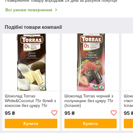
Повернення товару впродовж 14 днів за рахунок покупця
Всі умови повернення
Подібні товари компанії
Шоколад Torras
Шоколад Torras чорний з
Шоко
White&Coconut 75г білий з
полуницею без цукру 75г
глют
кокосом без цукру 75г
(Іспанія)
Іспа
(Іспанія)
95
95
95
₴
₴
Купити
Купити