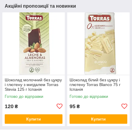
Акційні пропозиції та новинки
Шоколад молочний без цукру
Шоколад білий без цукру і
і глютену з мигдалем Torras
глютену Torras Blanco 75 г
Stevia 125 г Іспанія
Іспанія
Готово до відправки
Готово до відправки
120
95
₴
₴
Купити
Купити