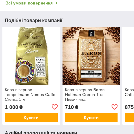
Всі умови повернення
Подібні товари компанії
Кава в зернах
Кава в зернах Baron
Кава
Tempelmann Nomos Caffe
Hoffman Crema 1 кг
Caff
Crema 1 кг
Німеччина
1 000
710
875
₴
₴
Купити
Купити
Акційні пропозиції та новинки