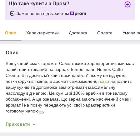
Що таке купити з Пром?
Замовлення під захистом
Опис
Характеристики
Доставка
Оплата
Умови п
Опис
Вишуканий смак і аромат Саме такими характеристиками має
напій, приготований на зернах Tempelmann Nomos Caffe
Crema. Він досить м'який і насичений. У ньому ви відчуєте
нотки фруктів і квітів, а аромат свіжозмеленої
кави
наповнить
вашу кухню та допоможе вам отримати максимальну
насолоду від напою. Це суміш зі 100% арабіки в тривалому
обсмаженні. А це означає, що зерна мають насичений смак і
аромат і на повну передають усі свої характеристики
готовому напою
Приховати