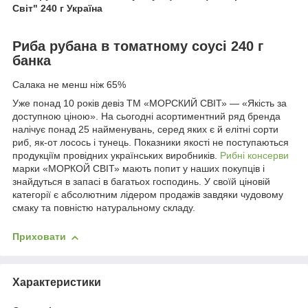
Світ" 240 г Україна
Риба рубана в томатному соусі 240 г
банка
Салака не менш ніж 65%
Уже понад 10 років девіз ТМ «МОРСКИЙ СВІТ» — «Якість за
доступною ціною». На сьогодні асортиментний ряд бренда
налічує понад 25 найменувань, серед яких є й елітні сорти
риб, як-от лосось і тунець. Показники якості не поступаються
продукціїм провідних українських виробників.
Рибні консерви
марки «МОРКОЙ СВІТ» мають попит у наших покупців і
знайдуться в запасі в багатьох господинь. У своїй ціновій
категорії є абсолютним лідером продажів завдяки чудовому
смаку та повністю натуральному складу.
Приховати
Характеристики