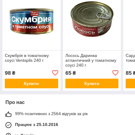
Скумбрія в томатному
Лосось Даринка
Сард
соусі Ventspils 240 г
атлантичний у томатному
тома
соусі 240 г
98
65
85
₴
₴
Купити
Купити
Про нас
99% позитивних з 2564 відгуків за рік
Працює з 25.10.2016