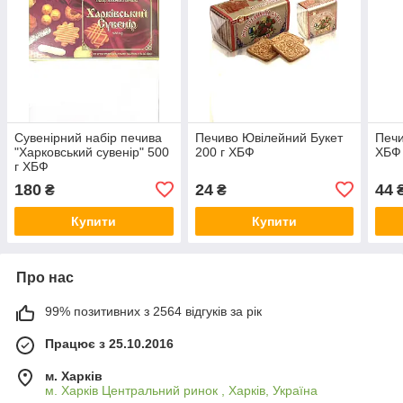
Сувенірний набір печива
Печиво Ювілейний Букет
Печи
"Харковський сувенір" 500
200 г ХБФ
ХБФ
г ХБФ
180
24
44
₴
₴
Купити
Купити
Про нас
99% позитивних з 2564 відгуків за рік
Працює з 25.10.2016
м. Харків
м. Харків Центральний ринок , Харків, Україна