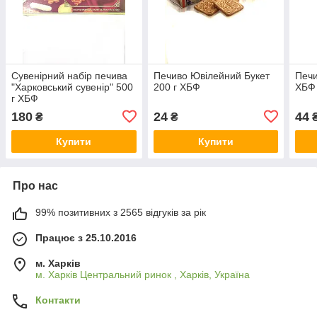
Сувенірний набір печива
Печиво Ювілейний Букет
Печи
"Харковський сувенір" 500
200 г ХБФ
ХБФ
г ХБФ
180
24
44
₴
₴
Купити
Купити
Про нас
99% позитивних з 2565 відгуків за рік
Працює з 25.10.2016
м. Харків
м. Харків Центральний ринок , Харків, Україна
Контакти