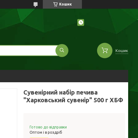
Кошик
Кошик
Сувенірний набір печива
"Харковський сувенір" 500 г ХБФ
Готово до відправки
Оптом і в роздріб