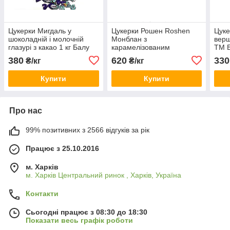
Цукерки Мигдаль у
Цукерки Рошен Roshen
Цук
шоколадній і молочній
Монблан з
верш
глазурі з какао 1 кг Балу
карамелізованим
ТМ 
подрібненим мигдалем 1кг
380
620
330
₴/кг
₴/кг
Купити
Купити
Про нас
99% позитивних з 2566 відгуків за рік
Працює з 25.10.2016
м. Харків
м. Харків Центральний ринок , Харків, Україна
Контакти
Сьогодні працює з 08:30 до 18:30
Показати весь графік роботи