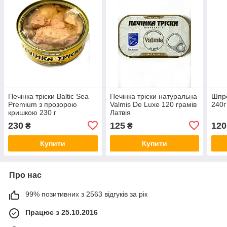
Печінка тріски Baltic Sea
Печінка тріски натуральна
Шпро
Premium з прозорою
Valmis De Luxe 120 грамів
240г
кришкою 230 г
Латвія
230
125
120
₴
₴
Купити
Купити
Про нас
99% позитивних з 2563 відгуків за рік
Працює з 25.10.2016