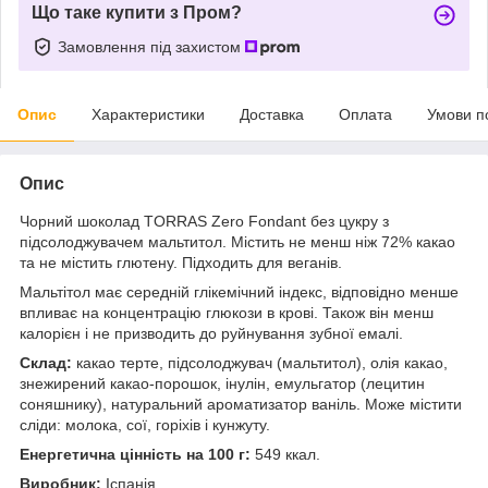
Що таке купити з Пром?
Замовлення під захистом
Опис
Характеристики
Доставка
Оплата
Умови п
Опис
Чорний шоколад TORRAS Zero Fondant без цукру з
підсолоджувачем мальтитол. Містить не менш ніж 72% какао
та не містить глютену. Підходить для веганів.
Мальтітол має середній глікемічний індекс, відповідно менше
впливає на концентрацію глюкози в крові. Також він менш
калорієн і не призводить до руйнування зубної емалі.
Склад:
какао терте, підсолоджувач (мальтитол), олія какао,
знежирений какао-порошок, інулін, емульгатор (лецитин
соняшнику), натуральний ароматизатор ваніль. Може містити
сліди: молока, сої, горіхів і кунжуту.
Енергетична цінність на 100 г:
549 ккал.
Виробник:
Іспанія.