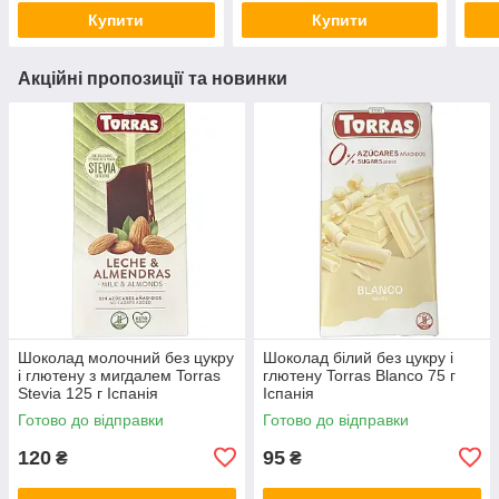
Купити
Купити
Акційні пропозиції та новинки
Шоколад молочний без цукру
Шоколад білий без цукру і
і глютену з мигдалем Torras
глютену Torras Blanco 75 г
Stevia 125 г Іспанія
Іспанія
Готово до відправки
Готово до відправки
120
95
₴
₴