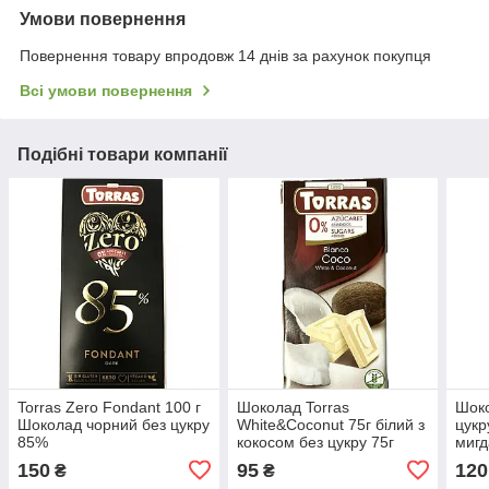
Умови повернення
Повернення товару впродовж 14 днів за рахунок покупця
Всі умови повернення
Подібні товари компанії
Torras Zero Fondant 100 г
Шоколад Torras
Шок
Шоколад чорний без цукру
White&Coconut 75г білий з
цукр
85%
кокосом без цукру 75г
мигд
(Іспанія)
125 
150
95
120
₴
₴