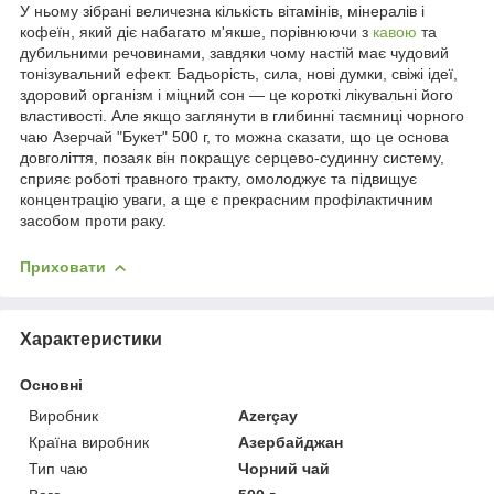
У ньому зібрані величезна кількість вітамінів, мінералів і
кофеїн, який діє набагато м'якше, порівнюючи з
кавою
та
дубильними речовинами, завдяки чому настій має чудовий
тонізувальний ефект. Бадьорість, сила, нові думки, свіжі ідеї,
здоровий організм і міцний сон — це короткі лікувальні його
властивості. Але якщо заглянути в глибинні таємниці чорного
чаю Азерчай "Букет" 500 г, то можна сказати, що це основа
довголіття, позаяк він покращує серцево-судинну систему,
сприяє роботі травного тракту, омолоджує та підвищує
концентрацію уваги, а ще є прекрасним профілактичним
засобом проти раку.
Приховати
Характеристики
Основні
Виробник
Azerçay
Країна виробник
Азербайджан
Тип чаю
Чорний чай