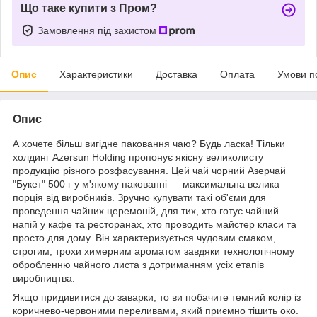
Що таке купити з Пром?
Замовлення під захистом
Опис
Характеристики
Доставка
Оплата
Умови п
Опис
А хочете більш вигідне паковання чаю? Будь ласка! Тільки
холдинг Azersun Holding пропонує якісну великолисту
продукцію різного розфасування. Цей чай чорний Азерчай
"Букет" 500 г у м'якому пакованні — максимальна велика
порція від виробників. Зручно купувати такі об'єми для
проведення чайних церемоній, для тих, хто готує чайний
напій у кафе та ресторанах, хто проводить майстер класи та
просто для дому. Він характеризується чудовим смаком,
строгим, трохи химерним ароматом завдяки технологічному
обробленню чайного листа з дотриманням усіх етапів
виробництва.
Якщо придивитися до заварки, то ви побачите темний колір із
коричнево-червоними переливами, який приємно тішить око.