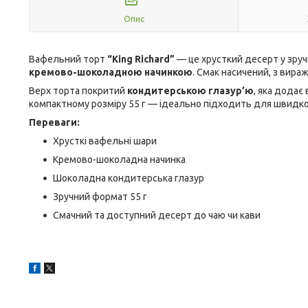
Опис
Вафельний торт
“King Richard”
— це хрусткий десерт у зруч
кремово-шоколадною начинкою
. Смак насичений, з вир
Верх торта покритий
кондитерською глазур’ю
, яка додає
компактному розміру 55 г — ідеально підходить для швидког
Переваги:
Хрусткі вафельні шари
Кремово-шоколадна начинка
Шоколадна кондитерська глазур
Зручний формат 55 г
Смачний та доступний десерт до чаю чи кави