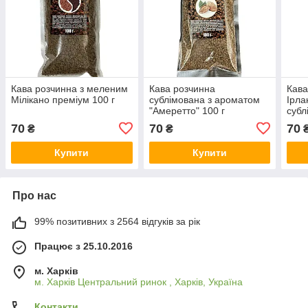
Кава розчинна з меленим
Кава розчинна
Кава
Мілікано преміум 100 г
сублімована з ароматом
Ірла
"Амеретто" 100 г
субл
70
70
70
₴
₴
Купити
Купити
Про нас
99% позитивних з 2564 відгуків за рік
Працює з 25.10.2016
м. Харків
м. Харків Центральний ринок , Харків, Україна
Контакти